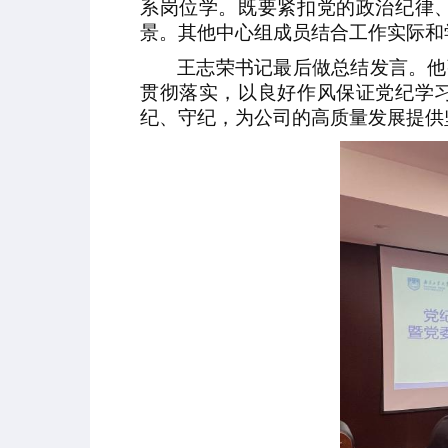
系岗位学。既要紧扣党的政治纪律
景。其他中心组成员结合工作实际和
王志荣书记最后做总结发言。他
贯彻落实，以良好作风保证党纪学
纪、守纪，为公司的高质量发展提供