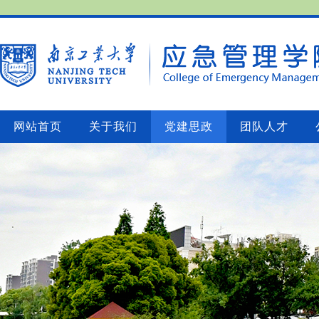
网站首页
关于我们
党建思政
团队人才