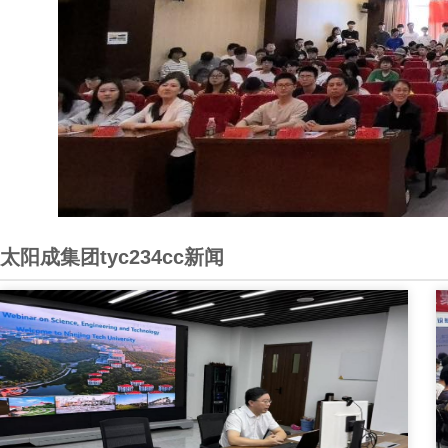
太阳成集团tyc234cc新闻