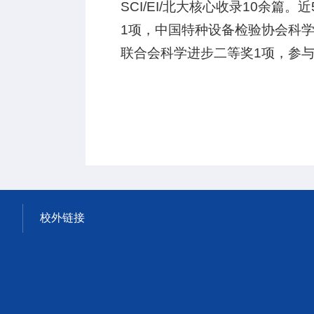
SCI/EI/
北大核心收录
10
余篇。近
1
项，中国特种设备检验协会科
联合会科学进步二等奖
1
项，参
校外链接