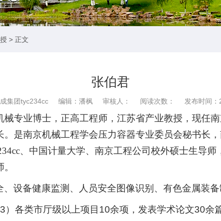
教授
> 正文
张伯君
成集团tyc234cc 编辑：潘枫 审核人： 阅读次数：
发布时间：202
机械专业博士，正高工程师，江苏省产业教授，现任南
长。是南京机械工程学会压力容器专业委员会秘书长，
34cc、中
国计量大学、南京工程公司校外硕士生导师
师。
全、设备健康监测、人员安全图像识别、有色金属装备
3
）各类市厅级以上项目
10
余项，发表学术论文
30
余